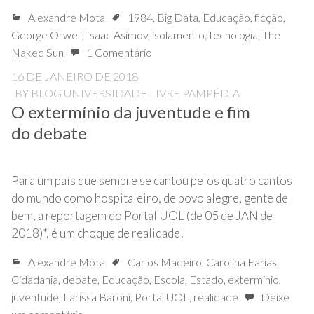
Alexandre Mota
1984
,
Big Data
,
Educação
,
ficção
,
George Orwell
,
Isaac Asimov
,
isolamento
,
tecnologia
,
The
Naked Sun
1 Comentário
16 DE JANEIRO DE 2018
BY
BLOG UNIVERSIDADE LIVRE PAMPÉDIA
O extermínio da juventude e fim
do debate
Para um país que sempre se cantou pelos quatro cantos
do mundo como hospitaleiro, de povo alegre, gente de
bem, a reportagem do Portal UOL (de 05 de JAN de
2018)*, é um choque de realidade!
Alexandre Mota
Carlos Madeiro
,
Carolina Farias
,
Cidadania
,
debate
,
Educação
,
Escola
,
Estado
,
extermínio
,
juventude
,
Larissa Baroni
,
Portal UOL
,
realidade
Deixe