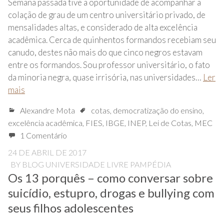
Semana passada tive a oportunidade de acompanhar a
colação de grau de um centro universitário privado, de
mensalidades altas, e considerado de alta excelência
acadêmica. Cerca de quinhentos formandos recebiam seu
canudo, destes não mais do que cinco negros estavam
entre os formandos. Sou professor universitário, o fato
da minoria negra, quase irrisória, nas universidades…
Ler
mais
Alexandre Mota
cotas
,
democratização do ensino
,
excelência acadêmica
,
FIES
,
IBGE
,
INEP
,
Lei de Cotas
,
MEC
1 Comentário
24 DE ABRIL DE 2017
BY
BLOG UNIVERSIDADE LIVRE PAMPÉDIA
Os 13 porquês – como conversar sobre
suicídio, estupro, drogas e bullying com
seus filhos adolescentes