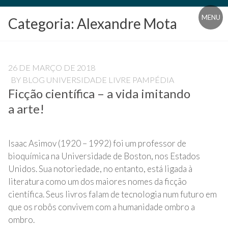
Blog
MENU
Categoria:
Alexandre Mota
Universidade
Livre
Pampédia
26 DE MARÇO DE 2018
BY
BLOG UNIVERSIDADE LIVRE PAMPÉDIA
Ficção científica – a vida imitando
a arte!
Isaac Asimov (1920 – 1992) foi um professor de
bioquímica na Universidade de Boston, nos Estados
Unidos. Sua notoriedade, no entanto, está ligada à
literatura como um dos maiores nomes da ficção
científica. Seus livros falam de tecnologia num futuro em
que os robôs convivem com a humanidade ombro a
ombro.