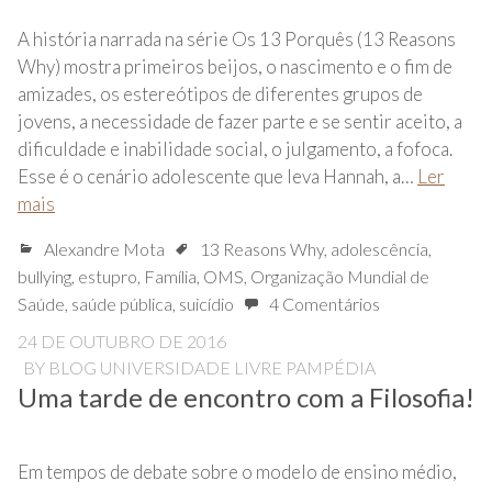
A história narrada na série Os 13 Porquês (13 Reasons
Why) mostra primeiros beijos, o nascimento e o fim de
amizades, os estereótipos de diferentes grupos de
jovens, a necessidade de fazer parte e se sentir aceito, a
dificuldade e inabilidade social, o julgamento, a fofoca.
Esse é o cenário adolescente que leva Hannah, a…
Ler
mais
Alexandre Mota
13 Reasons Why
,
adolescência
,
bullying
,
estupro
,
Família
,
OMS
,
Organização Mundial de
Saúde
,
saúde pública
,
suicídio
4 Comentários
24 DE OUTUBRO DE 2016
BY
BLOG UNIVERSIDADE LIVRE PAMPÉDIA
Uma tarde de encontro com a Filosofia!
Em tempos de debate sobre o modelo de ensino médio,