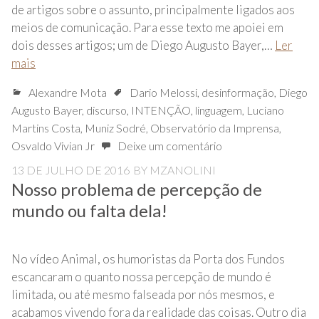
de artigos sobre o assunto, principalmente ligados aos
meios de comunicação. Para esse texto me apoiei em
dois desses artigos; um de Diego Augusto Bayer,…
Ler
mais
Alexandre Mota
Dario Melossi
,
desinformação
,
Diego
Augusto Bayer
,
discurso
,
INTENÇÃO
,
linguagem
,
Luciano
Martins Costa
,
Muniz Sodré
,
Observatório da Imprensa
,
Osvaldo Vivian Jr
Deixe um comentário
13 DE JULHO DE 2016
BY
MZANOLINI
Nosso problema de percepção de
mundo ou falta dela!
No vídeo Animal, os humoristas da Porta dos Fundos
escancaram o quanto nossa percepção de mundo é
limitada, ou até mesmo falseada por nós mesmos, e
acabamos vivendo fora da realidade das coisas. Outro dia