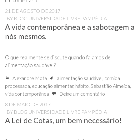
um comentário
21 DE AGOSTO DE 2017
BY
BLOG UNIVERSIDADE LIVRE PAMPÉDIA
A vida contemporânea e a sabotagem a
nós mesmos.
O que realmente se discute quando falamos de
alimentação saudável?
Alexandre Mota
alimentação saudável
,
comida
processada
,
educação alimentar
,
hábito
,
Sebastião Almeida
,
vida contemporânea
Deixe um comentário
8 DE MAIO DE 2017
BY
BLOG UNIVERSIDADE LIVRE PAMPÉDIA
A Lei de Cotas, um bem necessário!