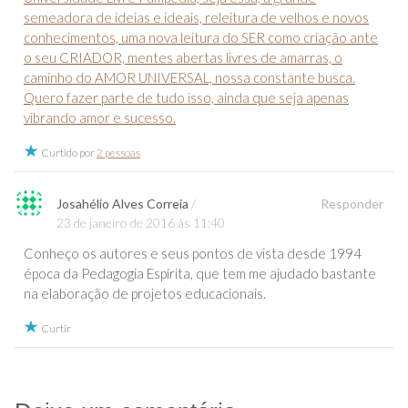
semeadora de ideias e ideais, releitura de velhos e novos
conhecimentos, uma nova leitura do SER como criação ante
o seu CRIADOR, mentes abertas livres de amarras, o
caminho do AMOR UNIVERSAL, nossa constante busca.
Quero fazer parte de tudo isso, ainda que seja apenas
vibrando amor e sucesso.
Curtido por
2 pessoas
Josahélio Alves Correia
Responder
23 de janeiro de 2016 às 11:40
Conheço os autores e seus pontos de vista desde 1994
época da Pedagogia Espírita, que tem me ajudado bastante
na elaboração de projetos educacionais.
Curtir