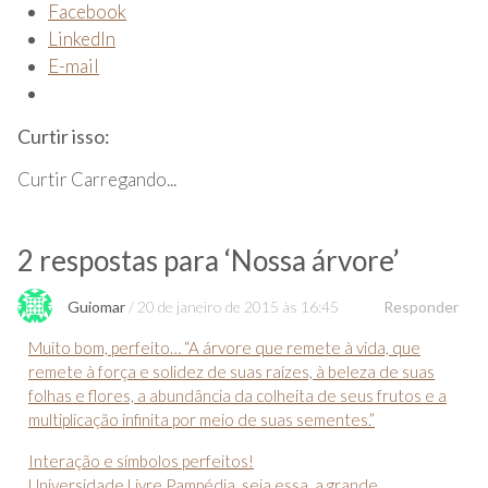
Facebook
LinkedIn
E-mail
Curtir isso:
Curtir
Carregando...
2 respostas para ‘
Nossa árvore
’
Guiomar
20 de janeiro de 2015 às 16:45
Responder
Muito bom, perfeito… “A árvore que remete à vida, que
remete à força e solidez de suas raízes, à beleza de suas
folhas e flores, a abundância da colheita de seus frutos e a
multiplicação infinita por meio de suas sementes.”
Interação e símbolos perfeitos!
Universidade Livre Pampédia, seja essa, a grande