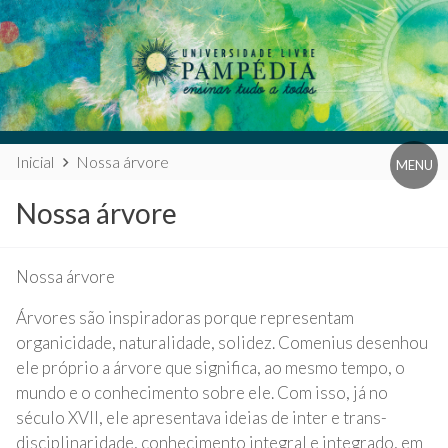
Blog
Inicial
Nossa árvore
MENU
Universidade
Nossa árvore
Livre
Pampédia
Nossa árvore
Árvores são inspiradoras porque representam
organicidade, naturalidade, solidez. Comenius desenhou
ele próprio a árvore que significa, ao mesmo tempo, o
mundo e o conhecimento sobre ele. Com isso, já no
século XVII, ele apresentava ideias de inter e trans-
disciplinaridade, conhecimento integral e integrado, em