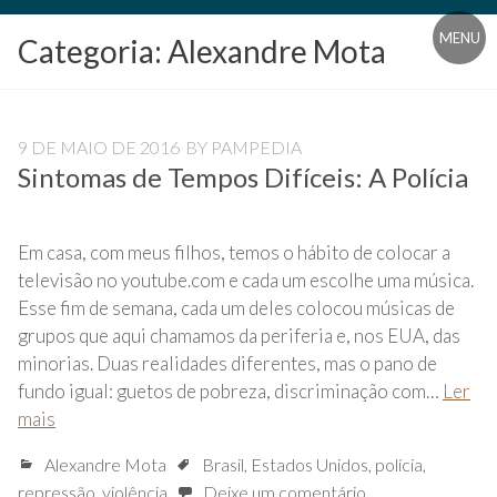
Blog
MENU
Categoria:
Alexandre Mota
Universidade
Livre
Pampédia
9 DE MAIO DE 2016
BY
PAMPEDIA
Sintomas de Tempos Difíceis: A Polícia
Em casa, com meus filhos, temos o hábito de colocar a
televisão no youtube.com e cada um escolhe uma música.
Esse fim de semana, cada um deles colocou músicas de
grupos que aqui chamamos da periferia e, nos EUA, das
minorias. Duas realidades diferentes, mas o pano de
fundo igual: guetos de pobreza, discriminação com…
Ler
mais
Alexandre Mota
Brasil
,
Estados Unidos
,
polícia
,
repressão
,
violência
Deixe um comentário