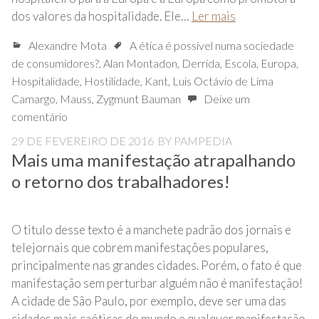
dos valores da hospitalidade. Ele…
Ler mais
Alexandre Mota
A ética é possível numa sociedade
de consumidores?
,
Alan Montadon
,
Derrida
,
Escola
,
Europa
,
Hospitalidade
,
Hostilidade
,
Kant
,
Luis Octávio de Lima
Camargo
,
Mauss
,
Zygmunt Bauman
Deixe um
comentário
29 DE FEVEREIRO DE 2016
BY
PAMPEDIA
Mais uma manifestação atrapalhando
o retorno dos trabalhadores!
O titulo desse texto é a manchete padrão dos jornais e
telejornais que cobrem manifestações populares,
principalmente nas grandes cidades. Porém, o fato é que
manifestação sem perturbar alguém não é manifestação!
A cidade de São Paulo, por exemplo, deve ser uma das
cidades mais caóticas do mundo e qualquer manifestação