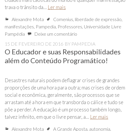
trava o trânsito da…
Ler mais
Alexandre Mota
Comenius
,
liberdade de expressão
,
manifestações
,
Pampedia
,
Professores
,
Universidade Livre
Pampédia
Deixe um comentário
15 DE FEVEREIRO DE 2016
BY
PAMPEDIA
O Educador e suas Responsabilidades
além do Conteúdo Programático!
Desastres naturais podem deflagrar crises de grandes
proporções de uma hora para outra; mas crises de ordem
social e econômica, geralmente, são processos que se
arrastam até a hora em que transborda o cálice e tudo se
põe a perder. A educação é um processo também longo,
talvez infinito, em que o livre pensar, a…
Ler mais
Alexandre Mota
A Grande Aposta
,
autonomia
,