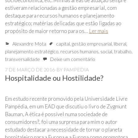
socioeconômica, etc. Minhas áreas de atuação sempre
estiveram relacionadas a gestão empresarial, com
destaque para recursos humanos e planejamento
estratégico; matérias delicadas que estão ligadas ao
propósito de maior retorno para os…
Ler mais
Alexandre Mota
capital
,
gestão empresarial
,
liberal
,
planejamento estratégico
,
recursos humanos
,
social
,
trabalho
,
transversalidade
Deixe um comentário
7 DE MARÇO DE 2016
BY
PAMPEDIA
Hospitalidade ou Hostilidade?
Em estudo recente promovido pela Universidade Livre
Pampédia, em um EAD que discutiu o livro de Zygmunt
Bauman, A ética é possível numa sociedade de
consumidores?, foi uma surpresa para mim o autor
estudado destacar a necessidade de tornar o planeta
hospitaleiro para a Europa e a Europa como promotora