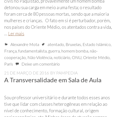
civis no Paquistão, provavelmente um homem bomba
detonou sua carga em meio a uma festa; o resultado
foram cerca de 80 pessoas mortas, sendo que a maioria
mulheres e crianças. O fato em si é perturbador, porém,
nos países do Oriente Médio, os atentados contra a vida,
…
Ler mais
Alexandre Mota
atentado
,
Bruxelas
,
Estado Islâmico
,
França
,
fundamentalista
,
guerra
,
homem bomba
,
não-
cooperação
,
Não-Violência
,
noticiário
,
ONU
,
Oriente Médio
,
Paris
Deixe um comentário
21 DE MARÇO DE 2016
BY
PAMPEDIA
A Transversalidade em Sala de Aula
Sou professor universitário e durante todos esses anos
tive que lidar com classes heterogêneas em relação ao
nível de conhecimento, formação cultural, origem