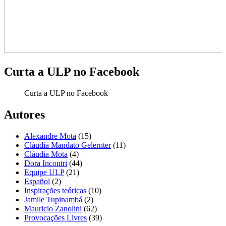
Curta a ULP no Facebook
Curta a ULP no Facebook
Autores
Alexandre Mota
(15)
Cláudia Mandato Gelernter
(11)
Cláudia Mota
(4)
Dora Incontri
(44)
Equipe ULP
(21)
Español
(2)
Inspirações teóricas
(10)
Jamile Tupinambá
(2)
Mauricio Zanolini
(62)
Provocações Livres
(39)