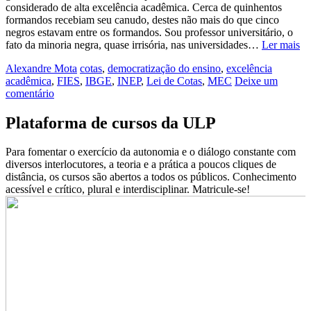
considerado de alta excelência acadêmica. Cerca de quinhentos
formandos recebiam seu canudo, destes não mais do que cinco
negros estavam entre os formandos. Sou professor universitário, o
fato da minoria negra, quase irrisória, nas universidades…
Ler mais
Alexandre Mota
cotas
,
democratização do ensino
,
excelência
acadêmica
,
FIES
,
IBGE
,
INEP
,
Lei de Cotas
,
MEC
Deixe um
comentário
Plataforma de cursos da ULP
Para fomentar o exercício da autonomia e o diálogo constante com
diversos interlocutores, a teoria e a prática a poucos cliques de
distância, os cursos são abertos a todos os públicos. Conhecimento
acessível e crítico, plural e interdisciplinar. Matricule-se!