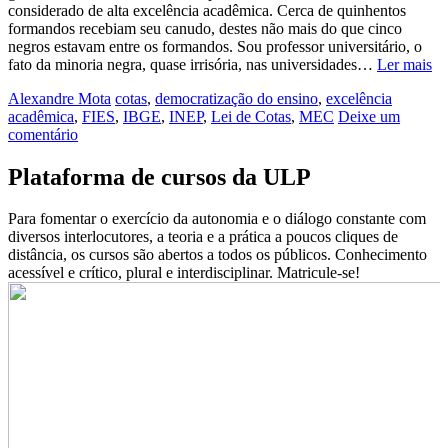
considerado de alta excelência acadêmica. Cerca de quinhentos
formandos recebiam seu canudo, destes não mais do que cinco
negros estavam entre os formandos. Sou professor universitário, o
fato da minoria negra, quase irrisória, nas universidades…
Ler mais
Alexandre Mota
cotas
,
democratização do ensino
,
excelência
acadêmica
,
FIES
,
IBGE
,
INEP
,
Lei de Cotas
,
MEC
Deixe um
comentário
Plataforma de cursos da ULP
Para fomentar o exercício da autonomia e o diálogo constante com
diversos interlocutores, a teoria e a prática a poucos cliques de
distância, os cursos são abertos a todos os públicos. Conhecimento
acessível e crítico, plural e interdisciplinar. Matricule-se!