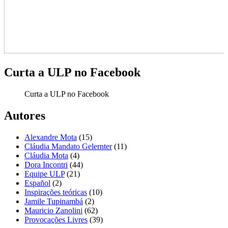
Curta a ULP no Facebook
Curta a ULP no Facebook
Autores
Alexandre Mota
(15)
Cláudia Mandato Gelernter
(11)
Cláudia Mota
(4)
Dora Incontri
(44)
Equipe ULP
(21)
Español
(2)
Inspirações teóricas
(10)
Jamile Tupinambá
(2)
Mauricio Zanolini
(62)
Provocações Livres
(39)