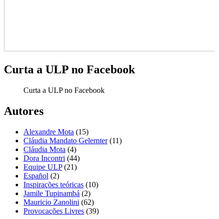
Curta a ULP no Facebook
Curta a ULP no Facebook
Autores
Alexandre Mota
(15)
Cláudia Mandato Gelernter
(11)
Cláudia Mota
(4)
Dora Incontri
(44)
Equipe ULP
(21)
Español
(2)
Inspirações teóricas
(10)
Jamile Tupinambá
(2)
Mauricio Zanolini
(62)
Provocações Livres
(39)