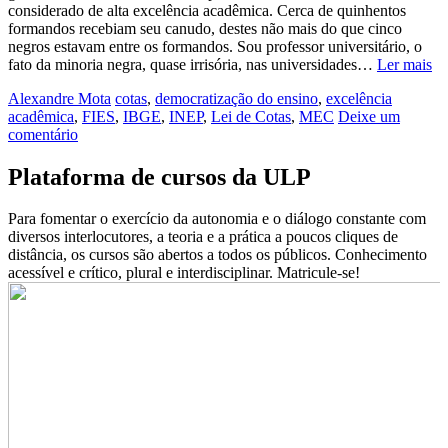
considerado de alta excelência acadêmica. Cerca de quinhentos
formandos recebiam seu canudo, destes não mais do que cinco
negros estavam entre os formandos. Sou professor universitário, o
fato da minoria negra, quase irrisória, nas universidades…
Ler mais
Alexandre Mota
cotas
,
democratização do ensino
,
excelência
acadêmica
,
FIES
,
IBGE
,
INEP
,
Lei de Cotas
,
MEC
Deixe um
comentário
Plataforma de cursos da ULP
Para fomentar o exercício da autonomia e o diálogo constante com
diversos interlocutores, a teoria e a prática a poucos cliques de
distância, os cursos são abertos a todos os públicos. Conhecimento
acessível e crítico, plural e interdisciplinar. Matricule-se!