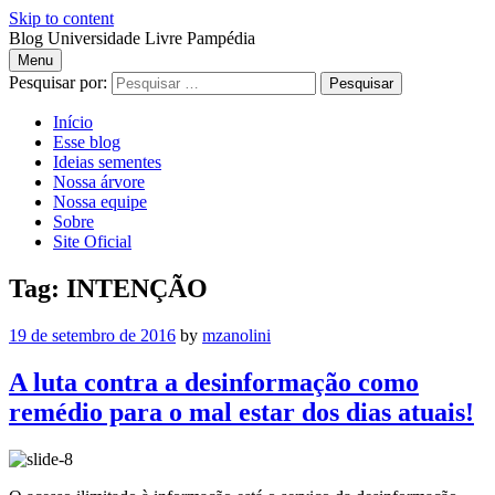
Skip to content
Blog Universidade Livre Pampédia
Menu
Blog
Pesquisar por:
Início
Universidade
Esse blog
Ideias sementes
Livre
Nossa árvore
Nossa equipe
Pampédia
Sobre
Site Oficial
Tag: INTENÇÃO
19 de setembro de 2016
by
mzanolini
A luta contra a desinformação como
remédio para o mal estar dos dias atuais!