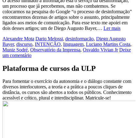
O acesso ilimitado à informação está o serviço da desinformação,
um processo que já percebemos, mas não combatemos. Se
colocarmos na pesquisa do Google “o processo de desinformação”
encontraremos dezenas de artigos sobre o assunto, principalmente
ligados aos meios de comunicação. Para esse texto me apoiei em
dois desses artigos; um de Diego Augusto Bayer,…
Ler mais
Alexandre Mota
Dario Melossi
,
desinformação
,
Diego Augusto
Bayer
,
discurso
,
INTENÇÃO
,
linguagem
,
Luciano Martins Costa
,
Muniz Sodré
,
Observatório da Imprensa
,
Osvaldo Vivian Jr
Deixe
um comentário
Plataforma de cursos da ULP
Para fomentar o exercício da autonomia e o diálogo constante com
diversos interlocutores, a teoria e a prática a poucos cliques de
distância, os cursos são abertos a todos os públicos. Conhecimento
acessível e crítico, plural e interdisciplinar. Matricule-se!