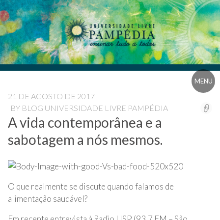
Pular
Blog
para
Universidade
o
Livre
conteúdo
Pampédia
Blog
MENU
Universidade
21 DE AGOSTO DE 2017
BY
BLOG UNIVERSIDADE LIVRE PAMPÉDIA
Livre
A vida contemporânea e a
Pampédia
sabotagem a nós mesmos.
O que realmente se discute quando falamos de
alimentação saudável?
Em recente entrevista à Radio USP (93,7 FM – São