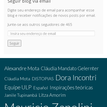
Seguir blog via email
Digite seu endereço de email para acompanhar esse
blog e receber notificações de novos posts por email.
Junte-se aos outros seguidores de 465
Seguir
Alexandre Mota
Cláudia Mandato Gelernter
Dora Incontri
Cláudia Mota
DISTOPIAS
Equipe ULP
Inspirações teóricas
Español
Litza Amorim
Jamile Tupinambá