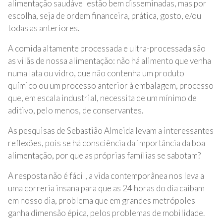
alimentação saudável estão bem disseminadas, mas por
escolha, seja de ordem financeira, prática, gosto, e/ou
todas as anteriores.
A comida altamente processada e ultra-processada são
as vilãs de nossa alimentação: não há alimento que venha
numa lata ou vidro, que não contenha um produto
químico ou um processo anterior à embalagem, processo
que, em escala industrial, necessita de um mínimo de
aditivo, pelo menos, de conservantes.
As pesquisas de Sebastião Almeida levam a interessantes
reflexões, pois se há consciência da importância da boa
alimentação, por que as próprias famílias se sabotam?
A resposta não é fácil, a vida contemporânea nos leva a
uma correria insana para que as 24 horas do dia caibam
em nosso dia, problema que em grandes metrópoles
ganha dimensão épica, pelos problemas de mobilidade.