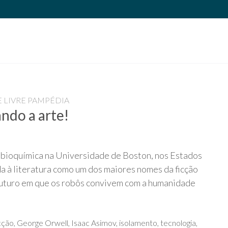
 LIVRE PAMPÉDIA
ando a arte!
e bioquímica na Universidade de Boston, nos Estados
da à literatura como um dos maiores nomes da ficção
m futuro em que os robôs convivem com a humanidade
cção
,
George Orwell
,
Isaac Asimov
,
isolamento
,
tecnologia
,