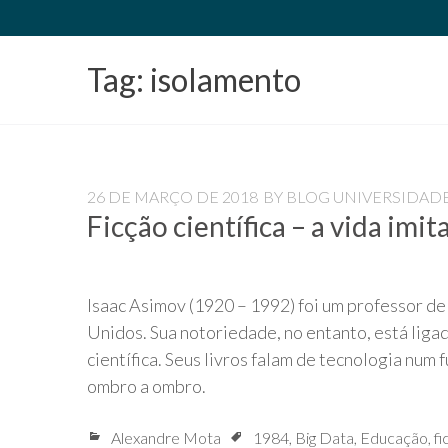
Universidade
Livre
Tag:
isolamento
Pampédia
26 DE MARÇO DE 2018
BY
BLOG UNIVERSIDADE
Ficção científica – a vida imit
Isaac Asimov (1920 – 1992) foi um professor d
Unidos. Sua notoriedade, no entanto, está liga
científica. Seus livros falam de tecnologia nu
ombro a ombro.
Alexandre Mota
1984
,
Big Data
,
Educação
,
fi