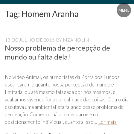
Blog
MENU
Tag:
Homem Aranha
Universidade
Livre
Pampédia
13 DE JULHO DE 2016
BY
MZANOLINI
Nosso problema de percepção de
mundo ou falta dela!
No vídeo Animal, os humoristas da Porta dos Fundos
escancaram o quanto nossa percepção de mundo é
limitada, ou até mesmo falseada por nós mesmos, e
acabamos vivendo fora da realidade das coisas. Outro dia
escutava uma ambientalista falando desse problema de
percepção. Comer ou não comer carne é um
posicionamento individual, quanto a isso…
Ler mais