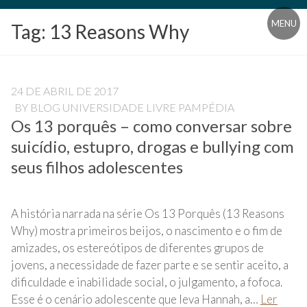
Blog
MENU
Tag:
13 Reasons Why
Universidade
Livre
Pampédia
24 DE ABRIL DE 2017
BY
BLOG UNIVERSIDADE LIVRE PAMPÉDIA
Os 13 porquês – como conversar sobre
suicídio, estupro, drogas e bullying com
seus filhos adolescentes
A história narrada na série Os 13 Porquês (13 Reasons
Why) mostra primeiros beijos, o nascimento e o fim de
amizades, os estereótipos de diferentes grupos de
jovens, a necessidade de fazer parte e se sentir aceito, a
dificuldade e inabilidade social, o julgamento, a fofoca.
Esse é o cenário adolescente que leva Hannah, a…
Ler