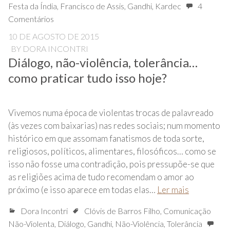
Festa da Índia
,
Francisco de Assis
,
Gandhi
,
Kardec
4
Comentários
10 DE AGOSTO DE 2015
BY
DORA INCONTRI
Diálogo, não-violência, tolerância…
como praticar tudo isso hoje?
Vivemos numa época de violentas trocas de palavreado
(às vezes com baixarias) nas redes sociais; num momento
histórico em que assomam fanatismos de toda sorte,
religiosos, políticos, alimentares, filosóficos… como se
isso não fosse uma contradição, pois pressupõe-se que
as religiões acima de tudo recomendam o amor ao
próximo (e isso aparece em todas elas…
Ler mais
Dora Incontri
Clóvis de Barros Filho
,
Comunicação
Não-Violenta
,
Diálogo
,
Gandhi
,
Não-Violência
,
Tolerância