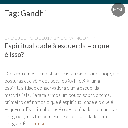
Blog
MENU
Tag:
Gandhi
Universidade
Livre
Pampédia
17 DE JULHO DE 2017
BY
DORA INCONTRI
Espiritualidade à esquerda – o que
é isso?
Dois extremos se mostram cristalizados ainda hoje, em
posturas que vêm dos séculos XVIII e XIX: uma
espiritualidade conservadora e uma esquerda
materialista. Para falarmos um pouco sobre o tema,
primeiro definamos o que é espiritualidade e o que é
esquerda. Espiritualidade é o denominador comum das
religiões, mas também existe espiritualidade sem
religião. É…
Ler mais