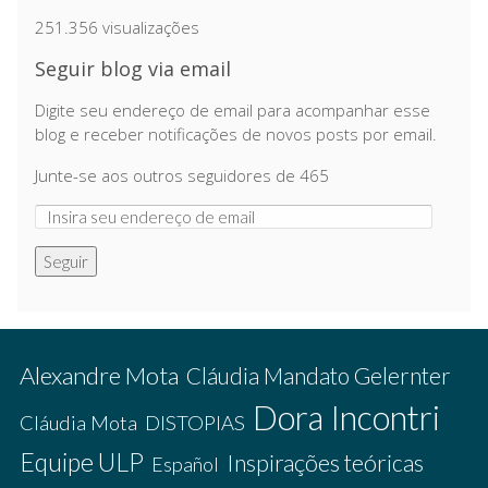
251.356 visualizações
Seguir blog via email
Digite seu endereço de email para acompanhar esse
blog e receber notificações de novos posts por email.
Junte-se aos outros seguidores de 465
Seguir
Alexandre Mota
Cláudia Mandato Gelernter
Dora Incontri
Cláudia Mota
DISTOPIAS
Equipe ULP
Inspirações teóricas
Español