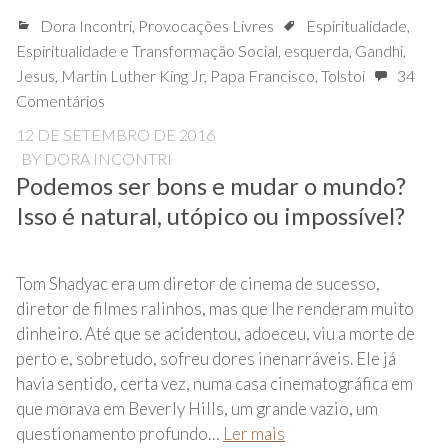
Dora Incontri
,
Provocações Livres
Espiritualidade
,
Espiritualidade e Transformação Social
,
esquerda
,
Gandhi
,
Jesus
,
Martin Luther King Jr
,
Papa Francisco
,
Tolstoi
34
Comentários
12 DE SETEMBRO DE 2016
BY
DORA INCONTRI
Podemos ser bons e mudar o mundo?
Isso é natural, utópico ou impossível?
Tom Shadyac era um diretor de cinema de sucesso,
diretor de filmes ralinhos, mas que lhe renderam muito
dinheiro. Até que se acidentou, adoeceu, viu a morte de
perto e, sobretudo, sofreu dores inenarráveis. Ele já
havia sentido, certa vez, numa casa cinematográfica em
que morava em Beverly Hills, um grande vazio, um
questionamento profundo…
Ler mais