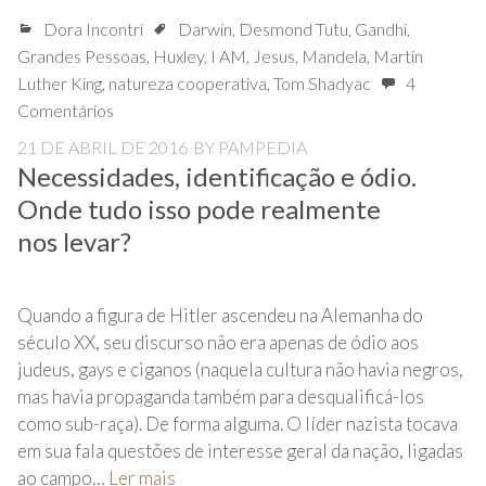
Dora Incontri
Darwin
,
Desmond Tutu
,
Gandhi
,
Grandes Pessoas
,
Huxley
,
I AM
,
Jesus
,
Mandela
,
Martin
Luther King
,
natureza cooperativa
,
Tom Shadyac
4
Comentários
21 DE ABRIL DE 2016
BY
PAMPEDIA
Necessidades, identificação e ódio.
Onde tudo isso pode realmente
nos levar?
Quando a figura de Hitler ascendeu na Alemanha do
século XX, seu discurso não era apenas de ódio aos
judeus, gays e ciganos (naquela cultura não havia negros,
mas havia propaganda também para desqualificá-los
como sub-raça). De forma alguma. O líder nazista tocava
em sua fala questões de interesse geral da nação, ligadas
ao campo…
Ler mais