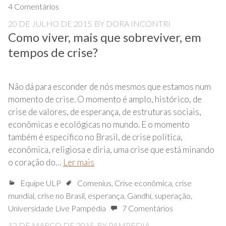
4 Comentários
20 DE JULHO DE 2015
BY
DORA INCONTRI
Como viver, mais que sobreviver, em
tempos de crise?
Não dá para esconder de nós mesmos que estamos num
momento de crise. O momento é amplo, histórico, de
crise de valores, de esperança, de estruturas sociais,
econômicas e ecológicas no mundo. E o momento
também é específico no Brasil, de crise política,
econômica, religiosa e diria, uma crise que está minando
o coração do…
Ler mais
Equipe ULP
Comenius
,
Crise econômica
,
crise
mundial
,
crise no Brasil
,
esperança
,
Gandhi
,
superação
,
Universidade Live Pampédia
7 Comentários
12 DE MARÇO DE 2015
BY
PAMPEDIA