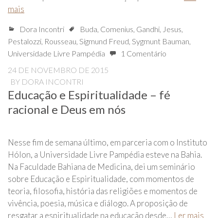
mais
Dora Incontri
Buda
,
Comenius
,
Gandhi
,
Jesus
,
Pestalozzi
,
Rousseau
,
Sigmund Freud
,
Sygmunt Bauman
,
Universidade Livre Pampédia
1 Comentário
24 DE NOVEMBRO DE 2015
BY
DORA INCONTRI
Educação e Espiritualidade – fé
racional e Deus em nós
Nesse fim de semana último, em parceria com o Instituto
Hólon, a Universidade Livre Pampédia esteve na Bahia.
Na Faculdade Bahiana de Medicina, dei um seminário
sobre Educação e Espiritualidade, com momentos de
teoria, filosofia, história das religiões e momentos de
vivência, poesia, música e diálogo. A proposição de
resgatar a espiritualidade na educação desde…
Ler mais