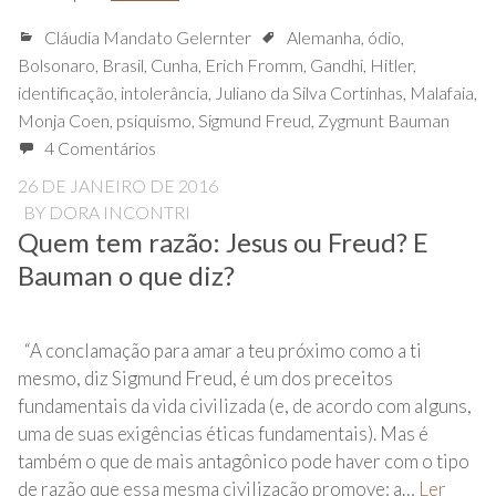
Cláudia Mandato Gelernter
Alemanha
,
ódio
,
Bolsonaro
,
Brasil
,
Cunha
,
Erich Fromm
,
Gandhi
,
Hitler
,
identificação
,
intolerância
,
Juliano da Silva Cortinhas
,
Malafaia
,
Monja Coen
,
psiquismo
,
Sigmund Freud
,
Zygmunt Bauman
4 Comentários
26 DE JANEIRO DE 2016
BY
DORA INCONTRI
Quem tem razão: Jesus ou Freud? E
Bauman o que diz?
“A conclamação para amar a teu próximo como a ti
mesmo, diz Sigmund Freud, é um dos preceitos
fundamentais da vida civilizada (e, de acordo com alguns,
uma de suas exigências éticas fundamentais). Mas é
também o que de mais antagônico pode haver com o tipo
de razão que essa mesma civilização promove: a…
Ler