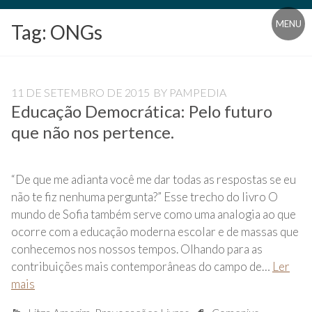
Blog
MENU
Tag:
ONGs
Universidade
Livre
Pampédia
11 DE SETEMBRO DE 2015
BY
PAMPEDIA
Educação Democrática: Pelo futuro
que não nos pertence.
“De que me adianta você me dar todas as respostas se eu
não te fiz nenhuma pergunta?” Esse trecho do livro O
mundo de Sofia também serve como uma analogia ao que
ocorre com a educação moderna escolar e de massas que
conhecemos nos nossos tempos. Olhando para as
contribuições mais contemporâneas do campo de…
Ler
mais