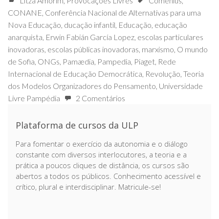
Litza Amorim
,
Provocações Livres
Comenius
,
CONANE
,
Conferência Nacional de Alternativas para uma
Nova Educação
,
ducação infantil
,
Educação
,
educação
anarquista
,
Erwin Fabián García Lopez
,
escolas particulares
inovadoras
,
escolas públicas inovadoras
,
marxismo
,
O mundo
de Sofia
,
ONGs
,
Pamædia
,
Pampedia
,
Piaget
,
Rede
Internacional de Educação Democrática
,
Revolução
,
Teoria
dos Modelos Organizadores do Pensamento
,
Universidade
Livre Pampédia
2 Comentários
Plataforma de cursos da ULP
Para fomentar o exercício da autonomia e o diálogo
constante com diversos interlocutores, a teoria e a
prática a poucos cliques de distância, os cursos são
abertos a todos os públicos. Conhecimento acessível e
crítico, plural e interdisciplinar. Matricule-se!