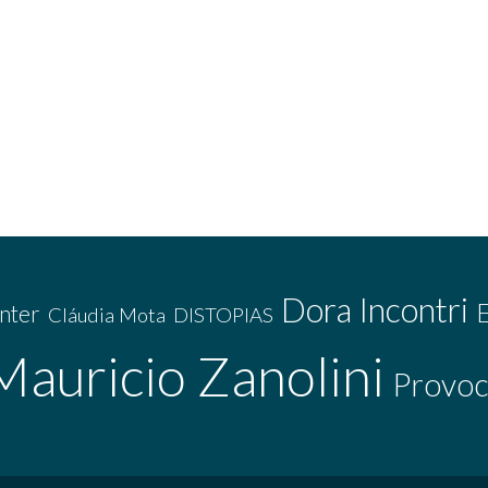
Dora Incontri
nter
Cláudia Mota
DISTOPIAS
Mauricio Zanolini
Provoc