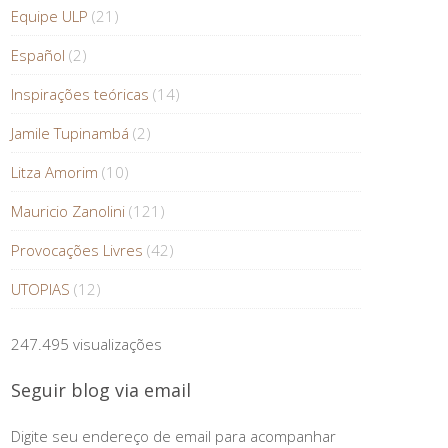
Equipe ULP
(21)
Español
(2)
Inspirações teóricas
(14)
Jamile Tupinambá
(2)
Litza Amorim
(10)
Mauricio Zanolini
(121)
Provocações Livres
(42)
UTOPIAS
(12)
247.495 visualizações
Seguir blog via email
Digite seu endereço de email para acompanhar