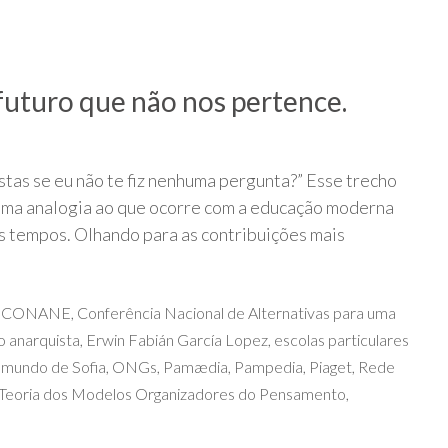
uturo que não nos pertence.
tas se eu não te fiz nenhuma pergunta?” Esse trecho
uma analogia ao que ocorre com a educação moderna
s tempos. Olhando para as contribuições mais
,
CONANE
,
Conferência Nacional de Alternativas para uma
 anarquista
,
Erwin Fabián García Lopez
,
escolas particulares
 mundo de Sofia
,
ONGs
,
Pamædia
,
Pampedia
,
Piaget
,
Rede
Teoria dos Modelos Organizadores do Pensamento
,