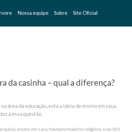
rvore
Nossa equipe
Sobre
Site Oficial
a da casinha – qual a diferença?
na área da educação, está a ideia de ensino em casa.
dos a essa questão.
arquista
,
ensino em casa
,
fundamentalismo religioso
,
Ivan Ilich