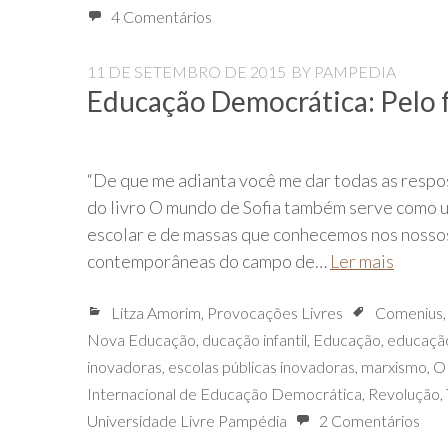
4 Comentários
11 DE SETEMBRO DE 2015
BY
PAMPEDIA
Educação Democrática: Pelo f
“De que me adianta você me dar todas as respos
do livro O mundo de Sofia também serve como 
escolar e de massas que conhecemos nos nosso
contemporâneas do campo de…
Ler mais
Litza Amorim
,
Provocações Livres
Comenius
Nova Educação
,
ducação infantil
,
Educação
,
educação
inovadoras
,
escolas públicas inovadoras
,
marxismo
,
O
Internacional de Educação Democrática
,
Revolução
,
Universidade Livre Pampédia
2 Comentários