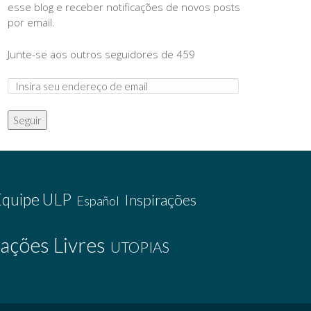
esse blog e receber notificações de novos posts
por email.
Junte-se aos outros seguidores de 459
Seguir
Equipe ULP
Inspirações
Español
ações Livres
UTOPIAS