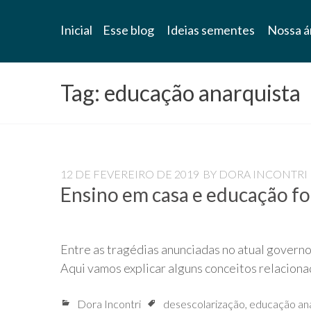
Blog
Inicial
Esse blog
Ideias sementes
Nossa á
Universidade
Livre
Tag:
educação anarquista
Pampédia
12 DE FEVEREIRO DE 2019
BY
DORA INCONTRI
Ensino em casa e educação for
Entre as tragédias anunciadas no atual governo 
Aqui vamos explicar alguns conceitos relaciona
Dora Incontri
desescolarização
,
educação an