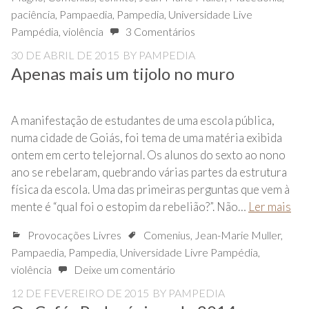
paciência
,
Pampaedia
,
Pampedia
,
Universidade Live
Pampédia
,
violência
3 Comentários
30 DE ABRIL DE 2015
BY
PAMPEDIA
Apenas mais um tijolo no muro
A manifestação de estudantes de uma escola pública,
numa cidade de Goiás, foi tema de uma matéria exibida
ontem em certo telejornal. Os alunos do sexto ao nono
ano se rebelaram, quebrando várias partes da estrutura
física da escola. Uma das primeiras perguntas que vem à
mente é “qual foi o estopim da rebelião?”. Não…
Ler mais
Provocações Livres
Comenius
,
Jean-Marie Muller
,
Pampaedia
,
Pampedia
,
Universidade Livre Pampédia
,
violência
Deixe um comentário
12 DE FEVEREIRO DE 2015
BY
PAMPEDIA