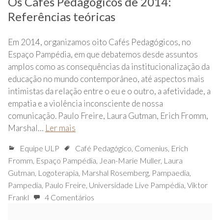
Os Cafés Pedagógicos de 2014:
Referências teóricas
Em 2014, organizamos oito Cafés Pedagógicos, no
Espaço Pampédia, em que debatemos desde assuntos
amplos como as consequências da institucionalização da
educação no mundo contemporâneo, até aspectos mais
intimistas da relação entre o eu e o outro, a afetividade, a
empatia e a violência inconsciente de nossa
comunicação. Paulo Freire, Laura Gutman, Erich Fromm,
Marshal…
Ler mais
Equipe ULP
Café Pedagógico
,
Comenius
,
Erich
Fromm
,
Espaço Pampédia
,
Jean-Marie Muller
,
Laura
Gutman
,
Logoterapia
,
Marshal Rosemberg
,
Pampaedia
,
Pampedia
,
Paulo Freire
,
Universidade Live Pampédia
,
Viktor
Frankl
4 Comentários