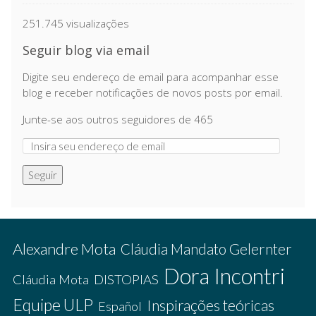
251.745 visualizações
Seguir blog via email
Digite seu endereço de email para acompanhar esse
blog e receber notificações de novos posts por email.
Junte-se aos outros seguidores de 465
Seguir
Alexandre Mota
Cláudia Mandato Gelernter
Dora Incontri
Cláudia Mota
DISTOPIAS
Equipe ULP
Inspirações teóricas
Español