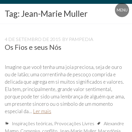
Blog
MENU
Tag:
Jean-Marie Muller
Universidade
Livre
Pampédia
4 DE SETEMBRO DE 2015
BY
PAMPEDIA
Os Fios e seus Nós
Imagine que você tenha uma joia preciosa, seja de ouro
ou de latão; uma correntinha de pescoço comprida e
delicada que agrega em si muitos significados e valores.
Ela tem, principalmente, grande valor sentimental,
porque pode ter sido uma lembrança de alguém que ama,
um presente sincero ou o símbolo de um momento
especial da…
Ler mais
Inspirações teóricas
,
Provocações Livres
Alexandre
Magno
,
Comenius
,
conflito
,
Jean-Marie Muller
,
Macedônia
,