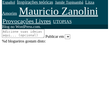
Inspirações teóricas
Litza
Español
Jamile Tupinambá
Mauricio Zanolini
Amorim
Provocações Livres
UTOPIAS
Blog no WordPress.com.
Publicar em
%d
blogueiros gostam disto: