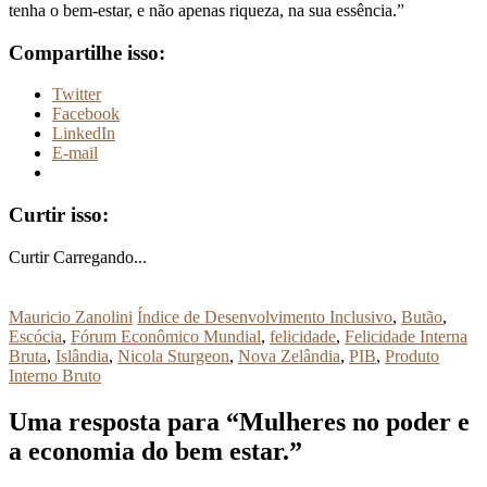
tenha o bem-estar, e não apenas riqueza, na sua essência.”
Compartilhe isso:
Twitter
Facebook
LinkedIn
E-mail
Curtir isso:
Curtir
Carregando...
Mauricio Zanolini
Índice de Desenvolvimento Inclusivo
,
Butão
,
Escócia
,
Fórum Econômico Mundial
,
felicidade
,
Felicidade Interna
Bruta
,
Islândia
,
Nicola Sturgeon
,
Nova Zelândia
,
PIB
,
Produto
Interno Bruto
Uma resposta para “
Mulheres no poder e
a economia do bem estar.
”