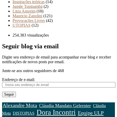
Inspirações teóricas
(14)
Jamile Tupinambá
(2)
Litza Amorim
(10)
Mauricio Zanolini
(121)
Provocações Livres
(42)
UTOPIAS
(12)
254.383 visualizações
Seguir blog via email
Digite seu endereço de email para acompanhar esse blog e receber
notificações de novos posts por email.
Junte-se aos outros seguidores de 468
Endereço de e-mail:
Seguir
Alexandre Mota
Cláudia Mandato Gelernter
Cláudia
Dora Incontri
Equipe ULP
Mota
DISTOPIAS