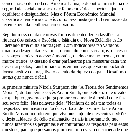
concentração de renda da América Latina, e de outro um sistema de
seguridade social que apesar de falho em vários aspectos, ajuda a
equilibrar a desigualdade. Mas o Fórum Econômico Mundial
classifica a tendência do país como pessimista (no IDI) em razão da
recente agenda neoliberal conservadora.
Seguindo essa onda de novas formas de entender e classificar a
riqueza dos países, a Escócia, a Islândia e a Nova Zelândia estão
liderando uma outra abordagem. Com indicadores tão variados
quanto a desigualdade salarial, o cuidado com as crianças, o acesso
a espaços verdes, o acesso à moradia, o adoecimento mental, entre
muitos outros. O desafio é criar parâmetros para mensurar cada um
desses aspectos, transformando-os em índices que vão impactar de
forma positiva ou negativa o calculo da riqueza do país. Desafiar o
status quo
nunca é fácil.
A primeira ministra Nicola Sturgeon cita “A Teoria dos Sentimentos
Morais“, do também escocês Adam Smith, onde ele diz que o valor
de qualquer governo se julga proporcionalmente à medida que faz
seu povo feliz. Nas palavras dela: “Nenhum de nós tem todas as
respostas, nem mesmo a Escócia, o local de nascimento de Adam
Smith. Mas no mundo em que vivemos hoje, de crescentes divisões
e desigualdades, de ódio e alienação, é mais importante do que
nunca fazermos as perguntas e encontrarmos as respostas para essas
questões, para que possamos promover uma visão de sociedade que