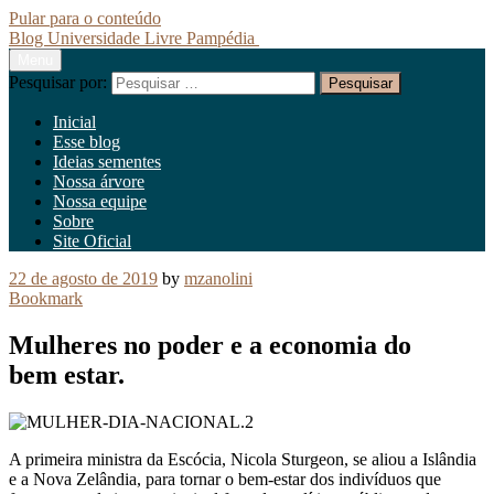
Pular para o conteúdo
Blog Universidade Livre Pampédia
Menu
Blog
Pesquisar por:
Inicial
Universidade
Esse blog
Ideias sementes
Livre
Nossa árvore
Nossa equipe
Pampédia
Sobre
Site Oficial
22 de agosto de 2019
by
mzanolini
Bookmark
Mulheres no poder e a economia do
bem estar.
A primeira ministra da Escócia, Nicola Sturgeon, se aliou a Islândia
e a Nova Zelândia, para tornar o bem-estar dos indivíduos que