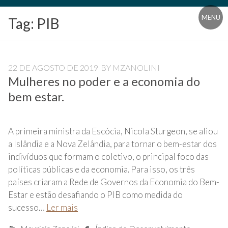
Blog
MENU
Tag:
PIB
Universidade
Livre
Pampédia
22 DE AGOSTO DE 2019
BY
MZANOLINI
Mulheres no poder e a economia do
bem estar.
A primeira ministra da Escócia, Nicola Sturgeon, se aliou
a Islândia e a Nova Zelândia, para tornar o bem-estar dos
indivíduos que formam o coletivo, o principal foco das
políticas públicas e da economia. Para isso, os três
países criaram a Rede de Governos da Economia do Bem-
Estar e estão desafiando o PIB como medida do
sucesso…
Ler mais