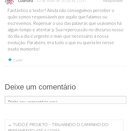
Lizandra
10 de maio de 2018 às 21:47
Responder
Fantástico o texto!! Ainda não conseguimos perceber o
quão somos responsáveis por aquilo que falamos ou
escrevemos. Repensar o uso das palavras que usávamos há
algum tempo e atentar p. Sua repercussão no discurso nosso
do dia a dia é urgente e mais que necessário à nossa
evolução. Parabéns, era tudo o que eu queria ler nesse
exato momento!
Curtir
Deixe um comentário
←
TUDO É PROJETO – TRILHANDO O CAMINHO DO
Navegação
PENSAMENTO ATÉ A COISA