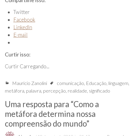
Compartilhe isso:
Twitter
Facebook
LinkedIn
E-mail
Curtir isso:
Curtir
Carregando...
Mauricio Zanolini
comunicação
,
Educação
,
linguagem
,
metáfora
,
palavra
,
percepção
,
realidade
,
significado
Uma resposta para “
Como a
metáfora determina nossa
compreensão do mundo
”