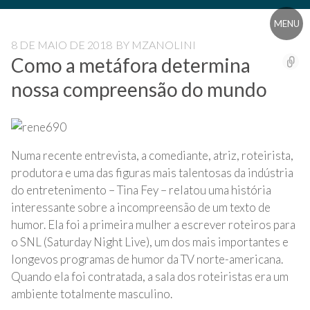
Pular
Blog
Blog
para
Universidade
MENU
o
Livre
Universidade
8 DE MAIO DE 2018
BY
MZANOLINI
conteúdo
Pampédia
Como a metáfora determina
Livre
nossa compreensão do mundo
Pampédia
Numa recente entrevista, a comediante, atriz, roteirista,
produtora e uma das figuras mais talentosas da indústria
do entretenimento – Tina Fey – relatou uma história
interessante sobre a incompreensão de um texto de
humor. Ela foi a primeira mulher a escrever roteiros para
o SNL (Saturday Night Live), um dos mais importantes e
longevos programas de humor da TV norte-americana.
Quando ela foi contratada, a sala dos roteiristas era um
ambiente totalmente masculino.