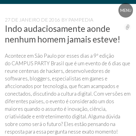
Pular
Blog
Blog
para
Universidade
MENU
o
Livre
Universidade
27 DE JANEIRO DE 2016
BY
PAMPEDIA
conteúdo
Pampédia
Indo audaciosamente aonde
Livre
nenhum homem jamais esteve!
Pampédia
Acontece em São Paulo por esses dias a 9ª edição
do CAMPUS PARTY Brasil que é um evento de 6 dias que
reune centenas de hackers, desenvolvedores de
softwares, bloggers, especialistas em games e
aficcionados por tecnologia, que ficam acampados e
conectados, discutindo a cultura digital. Com versões em
diferentes países, o evento é considerado um dos
maiores quando o assunto é inovação, ciência,
criatividade e entretenimento digital. Alguma dúvida
sobre como será o futuro? Eles estão pensando na
resposta para essa pergunta nesse exato momento!