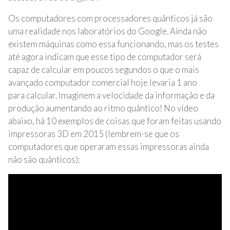
Os computadores com processadores quânticos já são
uma realidade nos laboratórios do Google. Ainda não
existem máquinas como essa funcionando, mas os testes
até agora indicam que esse tipo de computador será
capaz de calcular em poucos segundos o que o mais
avançado computador comercial hoje levaria 1 ano
para calcular. Imaginem a velocidade da informação e da
produção aumentando ao ritmo quântico! No vídeo
abaixo, há 10 exemplos de coisas que foram feitas usando
impressoras 3D em 2015 (lembrem-se que os
computadores que operaram essas impressoras ainda
não são quânticos):