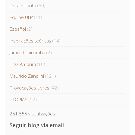
Dora Incontri
(50)
Equipe ULP
(21)
Español
(2)
Inspirações teóricas
(14)
Jamile Tupinambá
(2)
Litza Amorim
(10)
Mauricio Zanolini
(121)
Provocações Livres
(42)
UTOPIAS
(12)
251.555 visualizações
Seguir blog via email