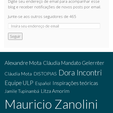
Digite seu endereço de email para acompanhar esse
blog e receber notificações de novos posts por email.
Junte-se aos outros seguidores de 465
Seguir
Alexandre Mota
Cláudia Mandato Gelernter
Dora Incontri
Cláudia Mota
DISTOPIAS
Equipe ULP
Inspirações teóricas
Español
Litza Amorim
Jamile Tupinambá
Mauricio Zanolini