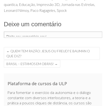
quantica
,
Educação
,
Impressão 3D
,
Jornada nas Estrelas
,
Leonard Nimoy
,
Paco Ragageles
,
Spock
Deixe um comentário
←
QUEM TEM RAZÃO: JESUS OU FREUD? E BAUMAN O
Navegação
QUE DIZ?
de
BRASIL – ESTAMOS EM OBRAS!
→
posts
Plataforma de cursos da ULP
Para fomentar o exercício da autonomia e o diálogo
constante com diversos interlocutores, a teoria e a
prática a poucos cliques de distância, os cursos são