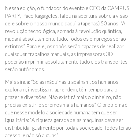
Nessa edição, o fundador do evento e CEO da CAMPUS
PARTY, Paco Ragageles, falou na abertura sobre a visão
dele sobre o nosso mundo daqui a (apenas) 50 anos: “A
revolução tecnológica, somada à revolução quântica,
mudará absolutamente tudo. Todos os empregos serão
extintos”. Para ele, os robôs serão capazes de realizar
quaisquer trabalhos manuais, as impressoras 3D
poderão imprimir absolutamente tudo e os transportes
serão autônomos.
Mais ainda: “Se as máquinas trabalham, os humanos
exploram, investigam, aprendem, têm tempo para o
prazer e diversões. Não existirá mais o dinheiro, não
precisa existir, e seremos mais humanos”. O problema é
que nesse modelo a sociedade humana tem que ser
igualitária: “A riqueza gerada pelas máquinas deve ser
distribuída igualmente por toda a sociedade. Todos terão
acesso, e não só alguns”.