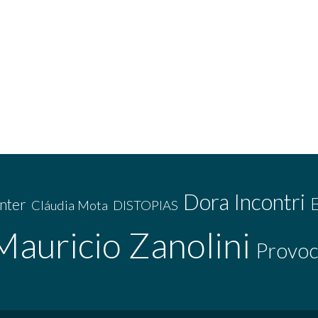
Dora Incontri
nter
Cláudia Mota
DISTOPIAS
Mauricio Zanolini
Provoc