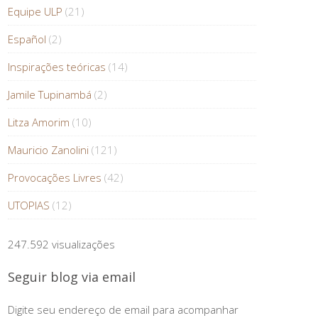
Equipe ULP
(21)
Español
(2)
Inspirações teóricas
(14)
Jamile Tupinambá
(2)
Litza Amorim
(10)
Mauricio Zanolini
(121)
Provocações Livres
(42)
UTOPIAS
(12)
247.592 visualizações
Seguir blog via email
Digite seu endereço de email para acompanhar