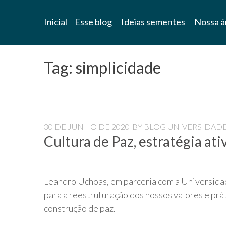
Blog
Inicial
Esse blog
Ideias sementes
Nossa á
Universidade
Livre
Tag:
simplicidade
Pampédia
30 DE JUNHO DE 2020
BY
BLOG UNIVERSIDADE
Cultura de Paz, estratégia a
Leandro Uchoas, em parceria com a Universidad
para a reestruturação dos nossos valores e prá
construção de paz.