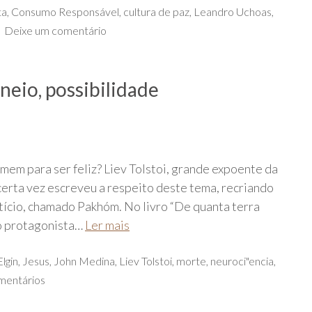
ta
,
Consumo Responsável
,
cultura de paz
,
Leandro Uchoas
,
Deixe um comentário
neio, possibilidade
omem para ser feliz? Liev Tolstoi, grande expoente da
o, certa vez escreveu a respeito deste tema, recriando
tício, chamado Pakhóm. No livro “De quanta terra
o protagonista…
Ler mais
lgin
,
Jesus
,
John Medina
,
Liev Tolstoi
,
morte
,
neuroci"encia
,
mentários