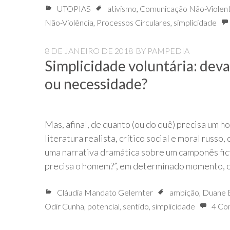
UTOPIAS
ativismo
,
Comunicação Não-Violen
Não-Violência
,
Processos Circulares
,
simplicidade
8 DE JANEIRO DE 2018
BY
PAMPEDIA
Simplicidade voluntária: deva
ou necessidade?
Mas, afinal, de quanto (ou do quê) precisa um h
literatura realista, crítico social e moral russ
uma narrativa dramática sobre um camponês fic
precisa o homem?”, em determinado momento, 
Cláudia Mandato Gelernter
ambição
,
Duane E
Odir Cunha
,
potencial
,
sentido
,
simplicidade
4 Co