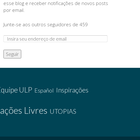
esse blog e receber notificações de novos posts
por email.
Junte-se aos outros seguidores de 459
Seguir
Equipe ULP
Inspirações
Español
ações Livres
UTOPIAS