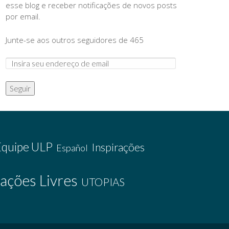
esse blog e receber notificações de novos posts
por email.
Junte-se aos outros seguidores de 465
Seguir
Equipe ULP
Inspirações
Español
ações Livres
UTOPIAS