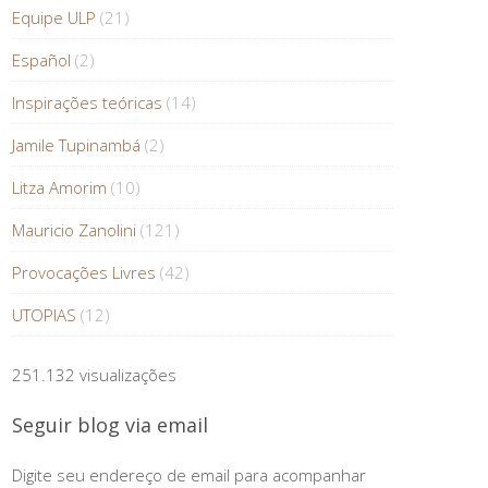
Equipe ULP
(21)
Español
(2)
Inspirações teóricas
(14)
Jamile Tupinambá
(2)
Litza Amorim
(10)
Mauricio Zanolini
(121)
Provocações Livres
(42)
UTOPIAS
(12)
251.132 visualizações
Seguir blog via email
Digite seu endereço de email para acompanhar