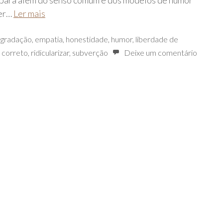
 para além do senso comum e dos modelos de humor
ser…
Ler mais
gradação
,
empatia
,
honestidade
,
humor
,
liberdade de
 correto
,
ridicularizar
,
subverção
Deixe um comentário