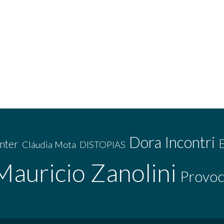
Dora Incontri
nter
Cláudia Mota
DISTOPIAS
Mauricio Zanolini
Provoc