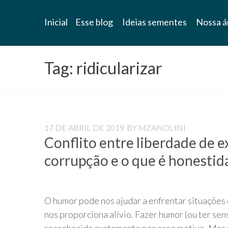
Blog
Inicial
Esse blog
Ideias sementes
Nossa á
Universidade
Livre
Tag:
ridicularizar
Pampédia
17 DE ABRIL DE 2019
BY
MZANOLINI
Conflito entre liberdade de e
corrupção e o que é honestid
O humor pode nos ajudar a enfrentar situações
nos proporciona alívio. Fazer humor (ou ter sen