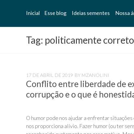
Blog
Inicial
Esse blog
Ideias sementes
Nossa á
Universidade
Livre
Tag:
politicamente correto
Pampédia
17 DE ABRIL DE 2019
BY
MZANOLINI
Conflito entre liberdade de e
corrupção e o que é honestid
O humor pode nos ajudar a enfrentar situações
nos proporciona alívio. Fazer humor (ou ter sen