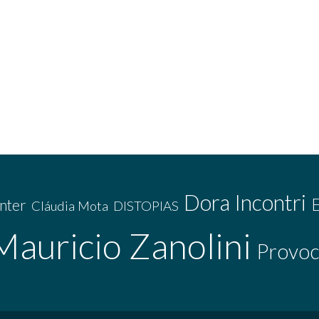
Dora Incontri
nter
Cláudia Mota
DISTOPIAS
Mauricio Zanolini
Provoc