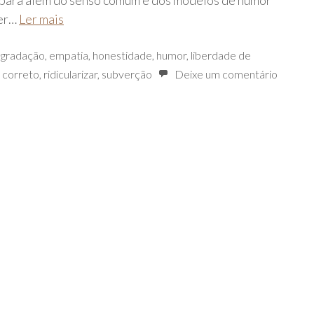
 para além do senso comum e dos modelos de humor
ser…
Ler mais
gradação
,
empatia
,
honestidade
,
humor
,
liberdade de
 correto
,
ridicularizar
,
subverção
Deixe um comentário