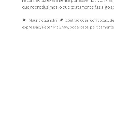
reconhecida exatamente por esse motivo. Mas
que reproduzimos, o que exatamente faz algo 
Mauricio Zanolini
contradições
,
corrupção
,
de
expressão
,
Peter McGraw
,
poderosos
,
politicamente