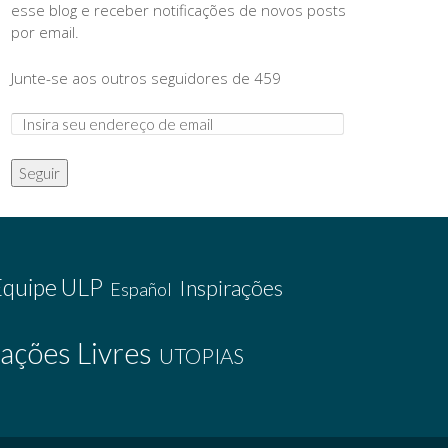
esse blog e receber notificações de novos posts
por email.
Junte-se aos outros seguidores de 459
Seguir
Equipe ULP
Inspirações
Español
ações Livres
UTOPIAS