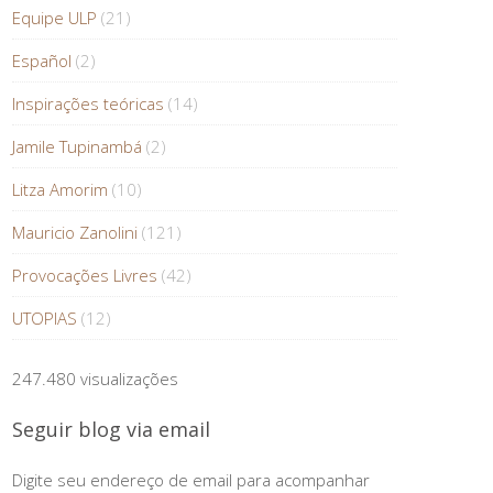
Equipe ULP
(21)
Español
(2)
Inspirações teóricas
(14)
Jamile Tupinambá
(2)
Litza Amorim
(10)
Mauricio Zanolini
(121)
Provocações Livres
(42)
UTOPIAS
(12)
247.480 visualizações
Seguir blog via email
Digite seu endereço de email para acompanhar