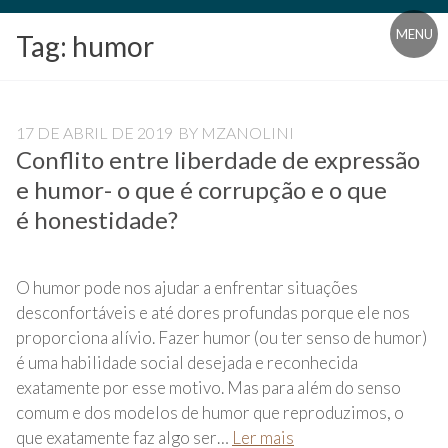
Blog
MENU
Tag:
humor
Universidade
Livre
Pampédia
17 DE ABRIL DE 2019
BY
MZANOLINI
Conflito entre liberdade de expressão
e humor- o que é corrupção e o que
é honestidade?
O humor pode nos ajudar a enfrentar situações
desconfortáveis e até dores profundas porque ele nos
proporciona alívio. Fazer humor (ou ter senso de humor)
é uma habilidade social desejada e reconhecida
exatamente por esse motivo. Mas para além do senso
comum e dos modelos de humor que reproduzimos, o
que exatamente faz algo ser…
Ler mais