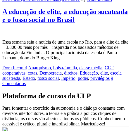
A educação de elite, a educação sucateada
e o fosso social no Brasil
Essa semana saiu a notícia de uma escola no Rio, para a elite da elite
– 3.800,00 reais por mês – inspirada nos badalados métodos de
educação da Finlândia. O principal acionista da escola é Paulo
Lemann, dono do Burger King.
Dora Incontri
Anarquismo
,
bolsa-família
,
classe média
,
CLT
,
cooperativas
,
cotas
,
Democracia
,
direitos
,
Educação
,
elite
,
escola
sucateada
,
Estado
,
fosso social
,
Império
,
poder
,
privilégios
9
Comentários
Plataforma de cursos da ULP
Para fomentar o exercício da autonomia e o diálogo constante com
diversos interlocutores, a teoria e a prática a poucos cliques de
distância, os cursos são abertos a todos os públicos. Conhecimento
acessível e crítico, plural e interdisciplinar. Matricule-se!