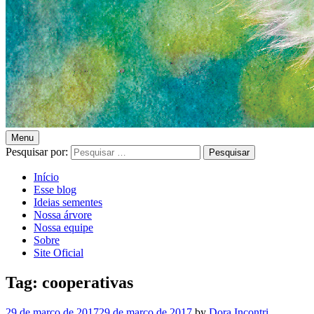
Menu
Blog
Pesquisar por:
Início
Universidade
Esse blog
Ideias sementes
Livre
Nossa árvore
Nossa equipe
Pampédia
Sobre
Site Oficial
Tag: cooperativas
29 de março de 2017
29 de março de 2017
by
Dora Incontri