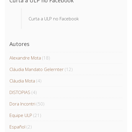
Curta a ULP no Facebook
Curta a ULP no Facebook
Autores
Alexandre Mota
(18)
Cláudia Mandato Gelernter
(12)
Cláudia Mota
(4)
DISTOPIAS
(4)
Dora Incontri
(50)
Equipe ULP
(21)
Español
(2)