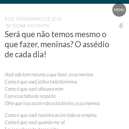
Pular
Blog
Blog
para
Universidade
MENU
o
Livre
Universidade
8 DE NOVEMBRO DE 2015
conteúdo
Pampédia
BY
DORA INCONTRI
Livre
Será que não temos mesmo o
Pampédia
que fazer, meninas? O assédio
de cada dia!
Você não tem mesmo o que fazer, essa menina
Como é que você já fica toda feminina
Como é que você olha pra mim
Com essa falta de respeito
Olhe que isso assim não está direito, essa menina
Como é que você novinha assim toda se empina
Como é que você quando me vê