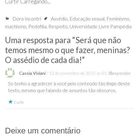
Curtir
Carregando...
Dora Incontri
Assédio
,
Educação sexual
,
Feminismo
,
machismo
,
Pedofilia
,
Respeito
,
Universidade Livre Pampédia
Uma resposta para “
Será que não
temos mesmo o que fazer, meninas?
O assédio de cada dia!
”
Cassia Viviani
12 de novembro de 2015 às 01:15
Responder
So tenho a agradecer à você pelo conteúdo tão limpo deste
texto, mesmo que falando de assuntos tão obscuros.
Curtir
Deixe um comentário