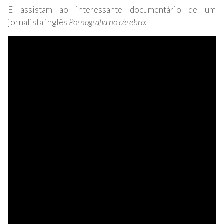
E assistam ao interessante documentário de um
jornalista inglês
Pornografia no cérebro: