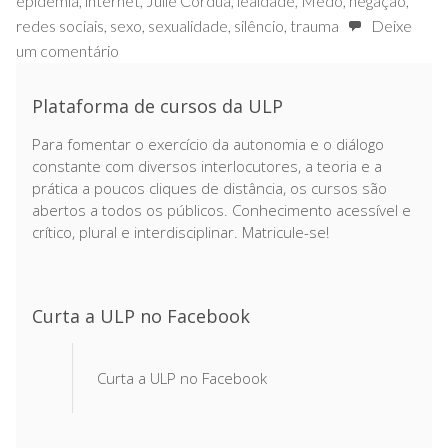
epidemia
,
internet
,
Julie Cordua
,
lealdade
,
Medo
,
negação
,
redes sociais
,
sexo
,
sexualidade
,
silêncio
,
trauma
Deixe
um comentário
Plataforma de cursos da ULP
Para fomentar o exercício da autonomia e o diálogo
constante com diversos interlocutores, a teoria e a
prática a poucos cliques de distância, os cursos são
abertos a todos os públicos. Conhecimento acessível e
crítico, plural e interdisciplinar. Matricule-se!
Curta a ULP no Facebook
Curta a ULP no Facebook