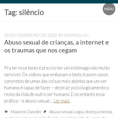
Blog
MENU
Tag:
silêncio
Universidade
Livre
Pampédia
26 DE FEVEREIRO DE 2020
BY
MZANOLINI
Abuso sexual de crianças, a internet e
os traumas que nos cegam
Pra ler esse texto é preciso ter um estômago não muito
sensível. Os vídeos que embasam o texto trazem casos
concretos de umas das coisas mais abjetas que um ser
humano é capaz de fazer – destruir psicologicamente o
resto da vida de outro ser humano. E no entanto essa
prática – o abuso sexual…
Ler mais
Mauricio Zanolini
Abuso sexual
,
culpa
,
doença mental
,