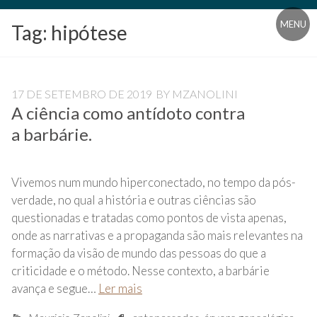
Blog
MENU
Tag:
hipótese
Universidade
Livre
Pampédia
17 DE SETEMBRO DE 2019
BY
MZANOLINI
A ciência como antídoto contra
a barbárie.
Vivemos num mundo hiperconectado, no tempo da pós-
verdade, no qual a história e outras ciências são
questionadas e tratadas como pontos de vista apenas,
onde as narrativas e a propaganda são mais relevantes na
formação da visão de mundo das pessoas do que a
criticidade e o método. Nesse contexto, a barbárie
avança e segue…
Ler mais