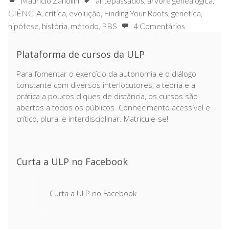
Mauricio Zanolini
antepassados
,
árvore genealógica
,
CIÊNCIA
,
crítica
,
evolução
,
Finding Your Roots
,
genetica
,
hipótese
,
história
,
método
,
PBS
4 Comentários
Plataforma de cursos da ULP
Para fomentar o exercício da autonomia e o diálogo
constante com diversos interlocutores, a teoria e a
prática a poucos cliques de distância, os cursos são
abertos a todos os públicos. Conhecimento acessível e
crítico, plural e interdisciplinar. Matricule-se!
Curta a ULP no Facebook
Curta a ULP no Facebook