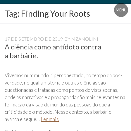
Blog
MENU
Tag:
Finding Your Roots
Universidade
Livre
Pampédia
17 DE SETEMBRO DE 2019
BY
MZANOLINI
A ciência como antídoto contra
a barbárie.
Vivemos num mundo hiperconectado, no tempo da pós-
verdade, no qual a história e outras ciências são
questionadas e tratadas como pontos de vista apenas,
onde as narrativas e a propaganda são mais relevantes na
formação da visão de mundo das pessoas do que a
criticidade e o método. Nesse contexto, a barbárie
avança e segue…
Ler mais