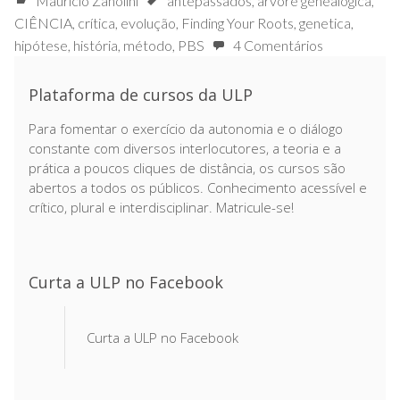
Mauricio Zanolini
antepassados
,
árvore genealógica
,
CIÊNCIA
,
crítica
,
evolução
,
Finding Your Roots
,
genetica
,
hipótese
,
história
,
método
,
PBS
4 Comentários
Plataforma de cursos da ULP
Para fomentar o exercício da autonomia e o diálogo
constante com diversos interlocutores, a teoria e a
prática a poucos cliques de distância, os cursos são
abertos a todos os públicos. Conhecimento acessível e
crítico, plural e interdisciplinar. Matricule-se!
Curta a ULP no Facebook
Curta a ULP no Facebook