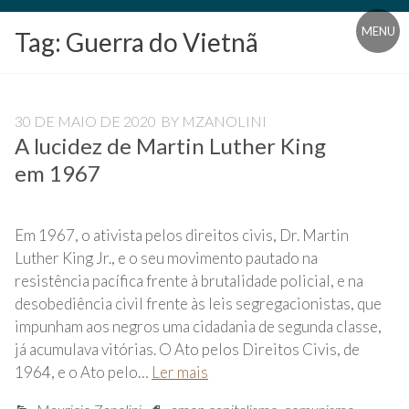
Blog
MENU
Tag:
Guerra do Vietnã
Universidade
Livre
Pampédia
30 DE MAIO DE 2020
BY
MZANOLINI
A lucidez de Martin Luther King
em 1967
Em 1967, o ativista pelos direitos civis, Dr. Martin
Luther King Jr., e o seu movimento pautado na
resistência pacífica frente à brutalidade policial, e na
desobediência civil frente às leis segregacionistas, que
impunham aos negros uma cidadania de segunda classe,
já acumulava vitórias. O Ato pelos Direitos Civis, de
1964, e o Ato pelo…
Ler mais