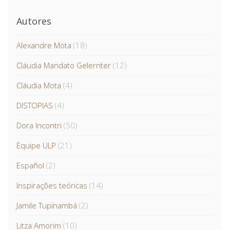
Autores
Alexandre Mota
(18)
Cláudia Mandato Gelernter
(12)
Cláudia Mota
(4)
DISTOPIAS
(4)
Dora Incontri
(50)
Equipe ULP
(21)
Español
(2)
Inspirações teóricas
(14)
Jamile Tupinambá
(2)
Litza Amorim
(10)