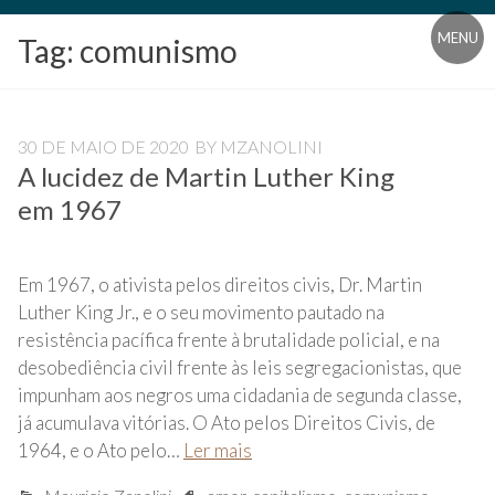
Blog
MENU
Tag:
comunismo
Universidade
Livre
Pampédia
30 DE MAIO DE 2020
BY
MZANOLINI
A lucidez de Martin Luther King
em 1967
Em 1967, o ativista pelos direitos civis, Dr. Martin
Luther King Jr., e o seu movimento pautado na
resistência pacífica frente à brutalidade policial, e na
desobediência civil frente às leis segregacionistas, que
impunham aos negros uma cidadania de segunda classe,
já acumulava vitórias. O Ato pelos Direitos Civis, de
1964, e o Ato pelo…
Ler mais