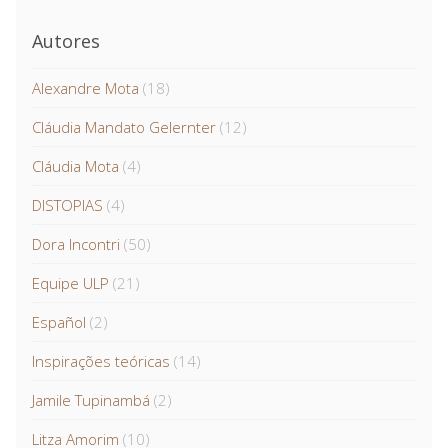
Autores
Alexandre Mota
(18)
Cláudia Mandato Gelernter
(12)
Cláudia Mota
(4)
DISTOPIAS
(4)
Dora Incontri
(50)
Equipe ULP
(21)
Español
(2)
Inspirações teóricas
(14)
Jamile Tupinambá
(2)
Litza Amorim
(10)