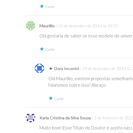
Curtir
Maurillio
25 de dezembro de 2014 às 19:31
Olá gostaria de saber se esse modelo de univer
Curtir
Dora Incontri
29 de dezembro de 2014 às 
Olá Maurillio, existem propostas semelhante
falaremos sobre isso! Abraço
Curtir
Karla Cristina da Silva Souza
3 de fevereiro de 201
Muito bom! Esse Título de Doutor é aceito nas 