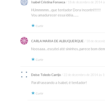
Isabel Cristina Fonseca
18 de dezembro de 2014 à
HUmmmmm…que tentador Dora Incontri!!!!!!
Vou amadurecer essa idéia…….
Curtir
CARLA MARIA DE ALBUQUERQUE
18 de dezemb
Noosaaa…escutei até sininhos..parece bom dema
Curtir
Deise Toledo Carrijo
22 de dezembro de 2014 às 1
Parafraseando a Isabel, é tentador!
Curtir