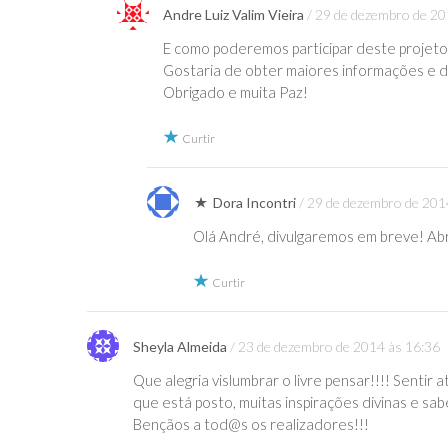
Andre Luiz Valim Vieira
29 de dezembro de 20
E como poderemos participar deste projeto
Gostaria de obter maiores informações e 
Obrigado e muita Paz!
Curtir
Dora Incontri
29 de dezembro de 201
Olá André, divulgaremos em breve! Ab
Curtir
Sheyla Almeida
23 de dezembro de 2014 às 16:36
Que alegria vislumbrar o livre pensar!!!! Sentir
que está posto, muitas inspirações divinas e sa
Bençãos a tod@s os realizadores!!!