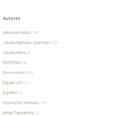
Autores
Alexandre Mota
(18)
Cláudia Mandato Gelernter
(12)
Cláudia Mota
(4)
DISTOPIAS
(4)
Dora Incontri
(50)
Equipe ULP
(21)
Español
(2)
Inspirações teóricas
(14)
Jamile Tupinambá
(2)