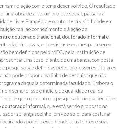
tenham relação com o tema desenvolvido. O resultado
, uma obra de arte, um projeto social, passará a
idade Livre Pampédia e o autor terá visibilidade em
ibuição real ao conhecimento e à ação de
entre doutorado tradicional, doutorado informal e
 entrada, há provas, entrevistas e exames para serem
s são bem definidas pelo MEC, pela instituição de
 apresentar uma tese, diante de uma banca, composta
de pesquisa são definidas pelos professores titulares
o não pode propor uma linha de pesquisa que não
 programa daquela determinada faculdade. Embora o
nem sempre isso é indício de qualidade real da
ntecer é que o produto da pesquisa fique esquecido e
o
doutorado informal,
que está sendo proposto no
isador se lança sozinho, em voo solo, para costurar
procurando apoios e escolhendo suas fontes e suas