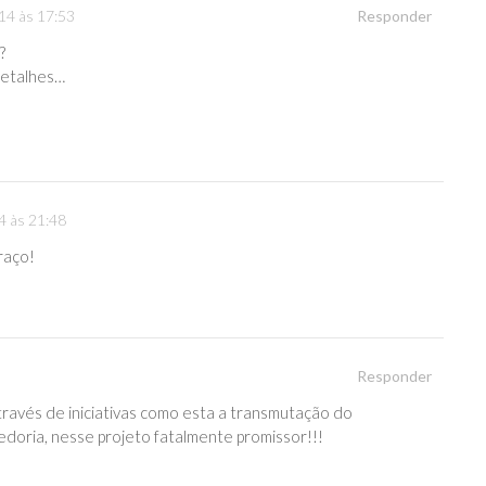
14 às 17:53
Responder
?
detalhes…
4 às 21:48
raço!
Responder
 através de iniciativas como esta a transmutação do
bedoria, nesse projeto fatalmente promissor!!!