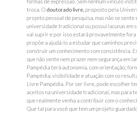
formas de expressão. Sem nenhum vínculo instit
troca. O
doutorado livre,
proposto pela Univers
projeto pessoal de pesquisa, mas não se sente
universidade tradicional ou possui lacunas em
vai suprir e por isso estará provavelmente for
propõe a ajudá-lo a estudar que caminhos prec
construir um conhecimento com consistência. 
que não sente nem prazer nem segurança em lan
Pampédia terá autonomia, com orientação; form
Pampédia; visibilidade e atuação com os resul
Livre Pampédia. Por ser livre, pode escolher 
aceitos na universidade tradicional, mas para t
que realmente venha a contribuir com o conhe
Que tal para você que tem um projeto guardad