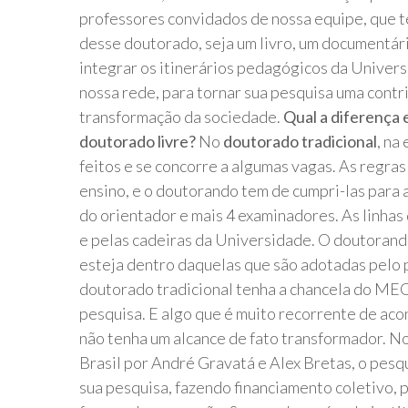
professores convidados de nossa equipe, que 
desse doutorado, seja um livro, um documentário
integrar os itinerários pedagógicos da Univers
nossa rede, para tornar sua pesquisa uma contr
transformação da sociedade.
Qual a diferença 
doutorado livre?
No
doutorado tradicional
, na
feitos e se concorre a algumas vagas. As regra
ensino, e o doutorando tem de cumpri-las para
do orientador e mais 4 examinadores. As linhas 
e pelas cadeiras da Universidade. O doutorand
esteja dentro daquelas que são adotadas pelo
doutorado tradicional tenha a chancela do MEC 
pesquisa. E algo que é muito recorrente de aco
não tenha um alcance de fato transformador. N
Brasil por André Gravatá e Alex Bretas, o pesqu
sua pesquisa, fazendo financiamento coletivo, 