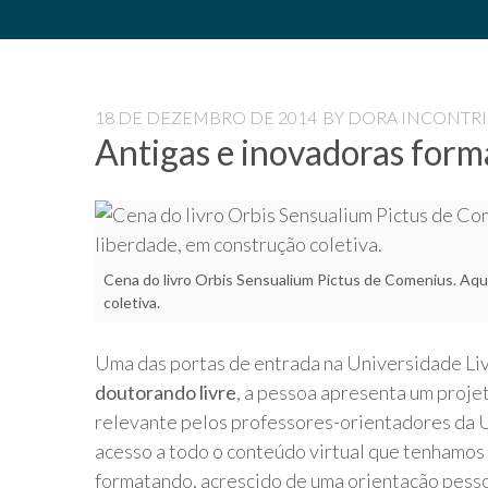
Universidade
Livre
Pampédia
18 DE DEZEMBRO DE 2014
BY
DORA INCONTRI
Antigas e inovadoras form
Cena do livro Orbis Sensualium Pictus de Comenius. Aqui
coletiva.
Uma das portas de entrada na Universidade Li
doutorando livre
, a pessoa apresenta um proje
relevante pelos professores-orientadores da 
acesso a todo o conteúdo virtual que tenhamos
formatando, acrescido de uma orientação pesso