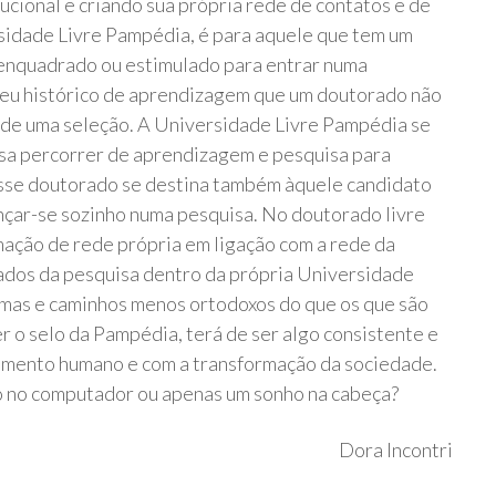
ucional e criando sua própria rede de contatos e de
idade Livre Pampédia, é para aquele que tem um
 enquadrado ou estimulado para entrar numa
 seu histórico de aprendizagem que um doutorado não
a de uma seleção. A Universidade Livre Pampédia se
isa percorrer de aprendizagem e pesquisa para
Esse doutorado se destina também àquele candidato
çar-se sozinho numa pesquisa. No doutorado livre
ação de rede própria em ligação com a rede da
tados da pesquisa dentro da própria Universidade
temas e caminhos menos ortodoxos do que os que são
er o selo da Pampédia, terá de ser algo consistente e
cimento humano e com a transformação da sociedade.
o no computador ou apenas um sonho na cabeça?
Dora Incontri