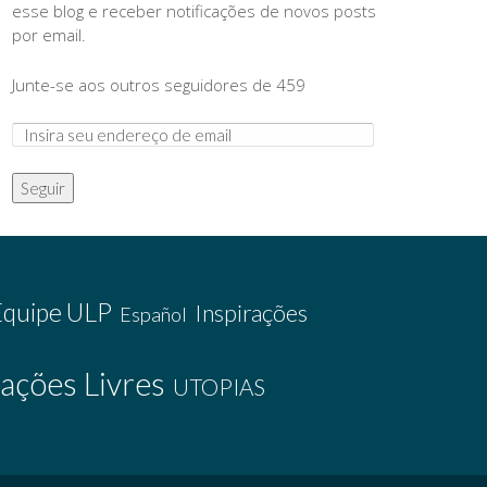
esse blog e receber notificações de novos posts
por email.
Junte-se aos outros seguidores de 459
Seguir
Equipe ULP
Inspirações
Español
ações Livres
UTOPIAS