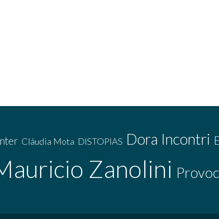
Dora Incontri
nter
Cláudia Mota
DISTOPIAS
Mauricio Zanolini
Provoc