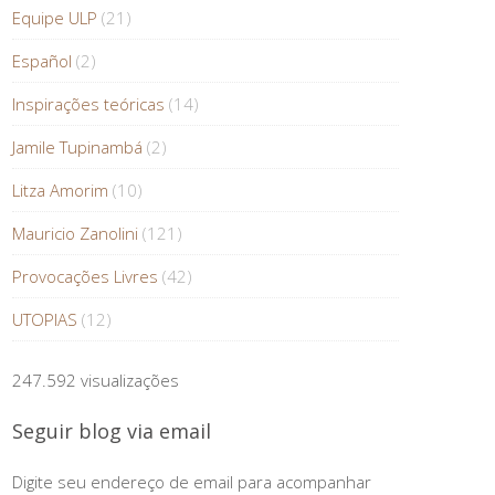
Equipe ULP
(21)
Español
(2)
Inspirações teóricas
(14)
Jamile Tupinambá
(2)
Litza Amorim
(10)
Mauricio Zanolini
(121)
Provocações Livres
(42)
UTOPIAS
(12)
247.592 visualizações
Seguir blog via email
Digite seu endereço de email para acompanhar