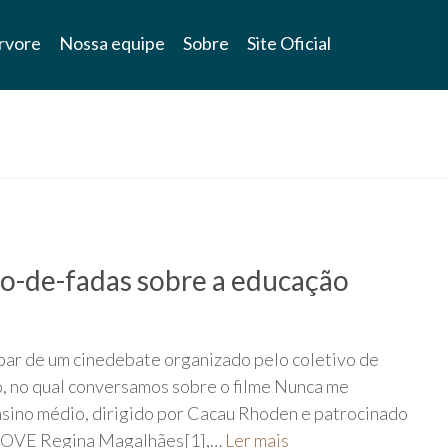
rvore
Nossa equipe
Sobre
Site Oficial
o-de-fadas sobre a educação
par de um cinedebate organizado pelo coletivo de
o, no qual conversamos sobre o filme Nunca me
nsino médio, dirigido por Cacau Rhoden e patrocinado
INOVE Regina Magalhães[1],…
Ler mais