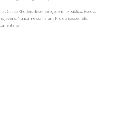
ial
,
Cacau Rhoden
,
desemprego
,
ensino público
,
Escola
,
im
,
jovens
,
Nunca me sonharam
,
Pro dia nascer feliz
,
comentário