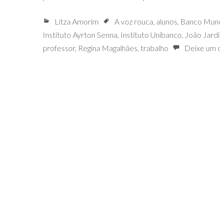
Litza Amorim
A voz rouca
,
alunos
,
Banco Mund
Instituto Ayrton Senna
,
Instituto Unibanco
,
João Jard
professor
,
Regina Magalhães
,
trabalho
Deixe um 