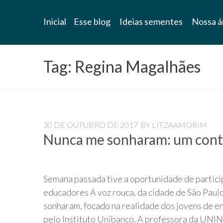
Blog
Inicial
Esse blog
Ideias sementes
Nossa á
Universidade
Livre
Tag:
Regina Magalhães
Pampédia
30 DE OUTUBRO DE 2017
BY
LITZAAMORIM
Nunca me sonharam: um cont
Semana passada tive a oportunidade de partici
educadores A voz rouca, da cidade de São Paul
sonharam, focado na realidade dos jovens de e
pelo Instituto Unibanco. A professora da UN