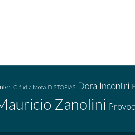
Dora Incontri
nter
Cláudia Mota
DISTOPIAS
Mauricio Zanolini
Provoc