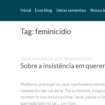
Blog
Inicial
Esse blog
Ideias sementes
Nossa á
Universidade
Livre
Tag:
feminicídio
Pampédia
14 DE JANEIRO DE 2020
BY
MZANOLINI
Sobre a insistência em querer
Mulheres precisam se casar com homens intelec
casamento não vai durar. Para o homem, a espos
receber (e isso inclui cozinhar, lavar, passar e
que nada falte no lar.…
Ler mais