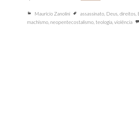
Mauricio Zanolini
assassinato
,
Deus
,
direitos
,
machismo
,
neopentecostalismo
,
teologia
,
violência