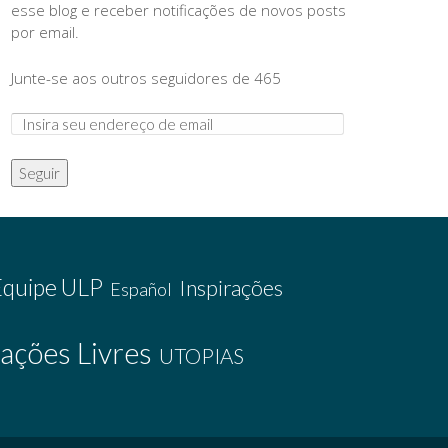
esse blog e receber notificações de novos posts
por email.
Junte-se aos outros seguidores de 465
Seguir
Equipe ULP
Inspirações
Español
ações Livres
UTOPIAS