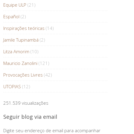
Equipe ULP
(21)
Español
(2)
Inspirações teóricas
(14)
Jamile Tupinambá
(2)
Litza Amorim
(10)
Mauricio Zanolini
(121)
Provocações Livres
(42)
UTOPIAS
(12)
251.539 visualizações
Seguir blog via email
Digite seu endereço de email para acompanhar