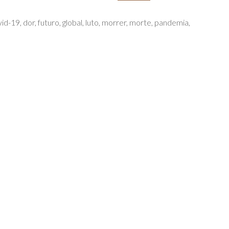
id-19
,
dor
,
futuro
,
global
,
luto
,
morrer
,
morte
,
pandemia
,