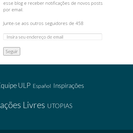
esse blog e receber notificações de novos posts
por email.
Junte-se aos outros seguidores de 458
Seguir
Equipe ULP
Inspirações
Español
ações Livres
UTOPIAS