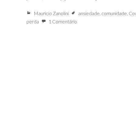
Mauricio Zanolini
ansiedade
,
comunidade
,
Cov
perda
1 Comentário