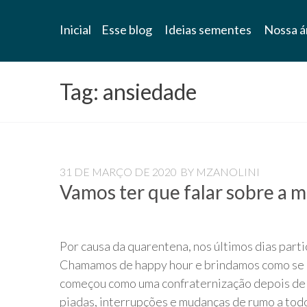
Blog
Inicial
Esse blog
Ideias sementes
Nossa á
Universidade
Livre
Tag:
ansiedade
Pampédia
31 DE MARÇO DE 2020
BY
MZANOLINI
Vamos ter que falar sobre a 
Por causa da quarentena, nos últimos dias parti
Chamamos de happy hour e brindamos como se 
começou como uma confraternização depois de u
piadas, interrupções e mudanças de rumo a t