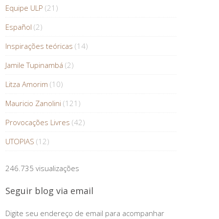
Equipe ULP
(21)
Español
(2)
Inspirações teóricas
(14)
Jamile Tupinambá
(2)
Litza Amorim
(10)
Mauricio Zanolini
(121)
Provocações Livres
(42)
UTOPIAS
(12)
246.735 visualizações
Seguir blog via email
Digite seu endereço de email para acompanhar