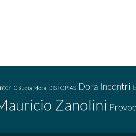
Dora Incontri
nter
Cláudia Mota
DISTOPIAS
Mauricio Zanolini
Provoc